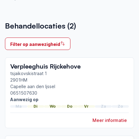
Aangesloten bij ParkinsonNet sinds
Behandellocaties (
2
)
2019
Ik behandel
Filter op aanwezigheid
Op locatie & Thuis
Neemt deel aan bijeenkomsten in het regionale
Verpleeghuis Rijckehove
netwerk
Rotterdam Noord
tsjaikovskistraat 1
2901HM
Capelle aan den Ijssel
Afgeronde ParkinsonNet-scholingen
0651507630
Proactieve zorgplanning bij parkinson
Aanwezig op
ParkinsonNet congres 2025
Ma
Di
Wo
Do
Vr
Za
Zo
ParkinsonNet congres 2023
Meer informatie
Toon meer afgeronde scholingen