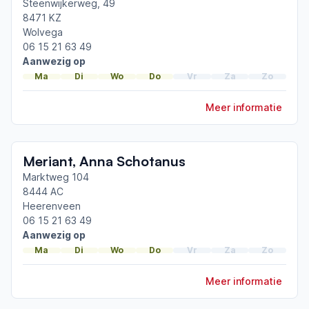
Friesland
Steenwijkerweg, 49
8471 KZ
Wolvega
Afgeronde ParkinsonNet-scholingen
06 15 21 63 49
ParkinsonNet congres 2025
Aanwezig op
ParkinsonNet congres 2023
Ma
Di
Wo
Do
Vr
Za
Zo
ParkinsonNet congres 2021
Meer informatie
Toon meer afgeronde scholingen
Meriant, Anna Schotanus
Marktweg 104
8444 AC
Heerenveen
06 15 21 63 49
Aanwezig op
Ma
Di
Wo
Do
Vr
Za
Zo
Meer informatie