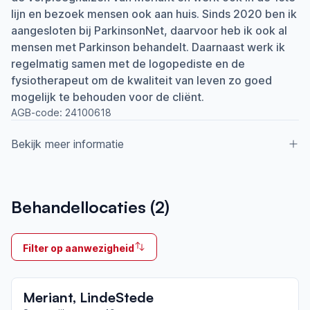
lijn en bezoek mensen ook aan huis. Sinds 2020 ben ik
aangesloten bij ParkinsonNet, daarvoor heb ik ook al
mensen met Parkinson behandelt. Daarnaast werk ik
regelmatig samen met de logopediste en de
fysiotherapeut om de kwaliteit van leven zo goed
mogelijk te behouden voor de cliënt.
AGB-code:
24100618
Bekijk meer informatie
Aangesloten bij ParkinsonNet sinds
Behandellocaties (
2
)
2021
Ik behandel
Filter op aanwezigheid
Op locatie & Thuis
Neemt deel aan bijeenkomsten in het regionale
Meriant, LindeStede
netwerk