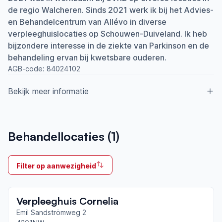
de regio Walcheren. Sinds 2021 werk ik bij het Advies-
en Behandelcentrum van Allévo in diverse
verpleeghuislocaties op Schouwen-Duiveland. Ik heb
bijzondere interesse in de ziekte van Parkinson en de
behandeling ervan bij kwetsbare ouderen.
AGB-code:
84024102
Bekijk meer informatie
Aangesloten bij ParkinsonNet sinds
Behandellocaties (
1
)
2012
Ik behandel
Filter op aanwezigheid
Op locatie
Neemt deel aan bijeenkomsten in het regionale
Verpleeghuis Cornelia
netwerk
Zeeland Noord
Emil Sandströmweg 2