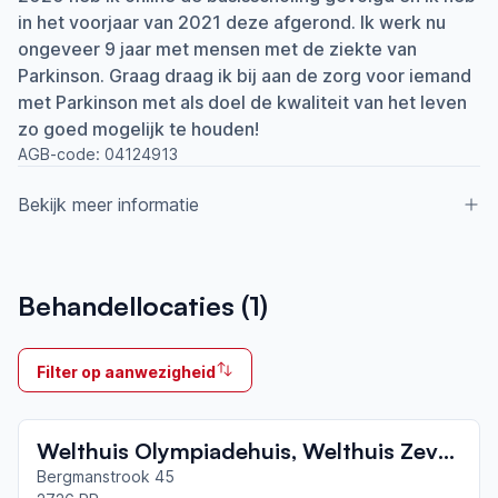
in het voorjaar van 2021 deze afgerond. Ik werk nu
ongeveer 9 jaar met mensen met de ziekte van
Parkinson. Graag draag ik bij aan de zorg voor iemand
met Parkinson met als doel de kwaliteit van het leven
zo goed mogelijk te houden!
AGB-code:
04124913
Bekijk meer informatie
Aangesloten bij ParkinsonNet sinds
Behandellocaties (
1
)
2021
Ik behandel
Filter op aanwezigheid
Op locatie
Neemt deel aan bijeenkomsten in het regionale
Welthuis Olympiadehuis, Welthuis Zevenster, Welthuis Liezeborg
netwerk
Zoetermeer
Bergmanstrook 45