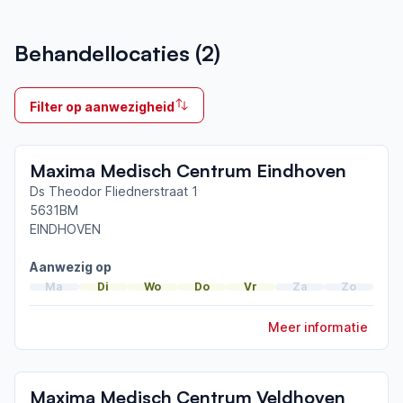
Aangesloten bij ParkinsonNet sinds
Behandellocaties (
2
)
2016
Ik behandel
Filter op aanwezigheid
Neemt deel aan bijeenkomsten in het regionale
netwerk
Maxima Medisch Centrum Eindhoven
Veldhoven
Ds Theodor Fliednerstraat 1
5631BM
Afgeronde ParkinsonNet-scholingen
EINDHOVEN
ParkinsonNet congres 2016
ParkinsonNet congres 2014
Aanwezig op
ParkinsonNet congres 2014
Ma
Di
Wo
Do
Vr
Za
Zo
Meer informatie
Maxima Medisch Centrum Veldhoven