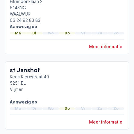
Tilburg-Waalwijk
Eikendonklaan 2
5143NG
WAALWIJK
Afgeronde ParkinsonNet-scholingen
06 24 92 83 83
ParkinsonNet congres 2026
Aanwezig op
Cognitie en leervermogen bij parkinson
Ma
Di
Wo
Do
Vr
Za
Zo
ParkinsonNet congres 2025
Meer informatie
Toon meer afgeronde scholingen
st Janshof
Kees Klerxstraat 40
5251 BL
Vlijmen
Aanwezig op
Ma
Di
Wo
Do
Vr
Za
Zo
Meer informatie