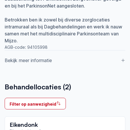
en bij het ParkinsonNet aangesloten.
Betrokken ben ik zowel bij diverse zorglocaties
intramuraal als bij Dagbehandelingen en werk ik nauw
samen met het multidisciplinaire Parkinsonteam van
Mijzo.
AGB-code:
94105998
Bekijk meer informatie
Aangesloten bij ParkinsonNet sinds
Behandellocaties (
2
)
2019
Ik behandel
Filter op aanwezigheid
Op locatie
Neemt deel aan bijeenkomsten in het regionale
Eikendonk
netwerk