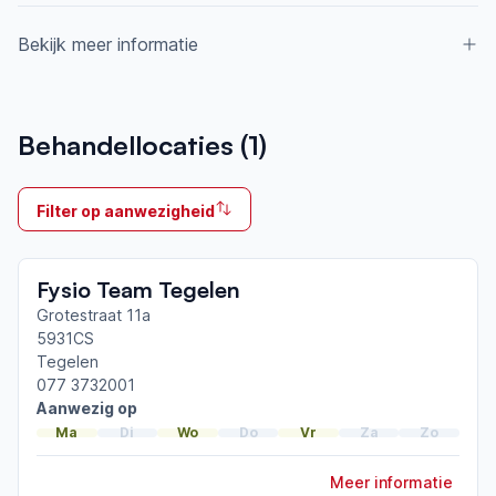
Bekijk meer informatie
Aangesloten bij ParkinsonNet sinds
Behandellocaties (
1
)
2008
Ik behandel
Filter op aanwezigheid
Op locatie & Thuis
Neemt deel aan bijeenkomsten in het regionale
Fysio Team Tegelen
netwerk
Venlo Venray
Grotestraat 11a
5931CS
Tegelen
Afgeronde ParkinsonNet-scholingen
077 3732001
ParkinsonNet congres 2025
Aanwezig op
ParkinsonNet congres 2023
Ma
Di
Wo
Do
Vr
Za
Zo
ParkinsonNet congres 2022
Meer informatie
Toon meer afgeronde scholingen