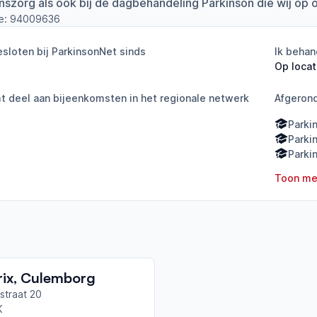
jnszorg als ook bij de dagbehandeling Parkinson die wij op 
e:
94009636
sloten bij ParkinsonNet sinds
Ik behan
Op locat
 deel aan bijeenkomsten in het regionale netwerk
Afgeron
Parki
Parki
Parki
Toon me
rix, Culemborg
straat 20
K