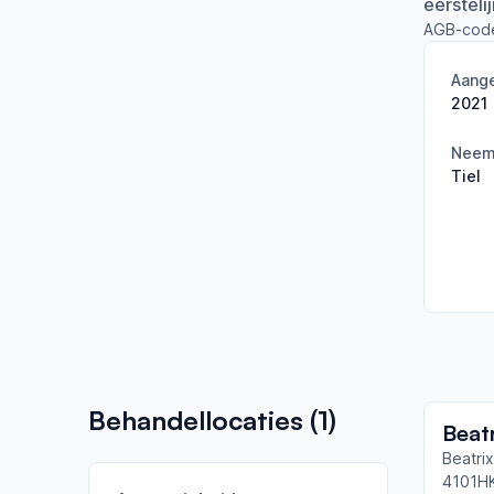
eersteli
AGB-cod
Aange
2021
Neemt
Tiel
Behandellocaties (
1
)
Beat
Beatrix
4101H