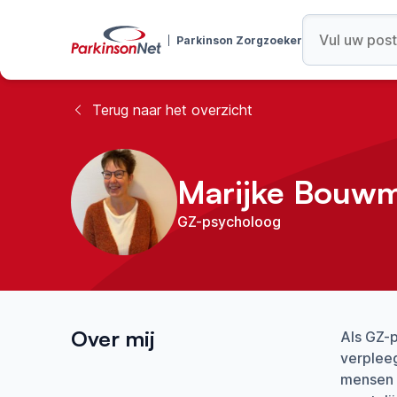
Parkinson Zorgzoeker
Terug naar het overzicht
Marijke Bouwm
GZ-psycholoog
Over mij
Als GZ-p
verpleeg
mensen m