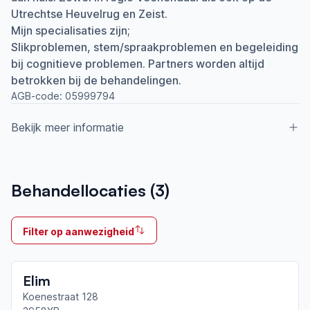
Utrechtse Heuvelrug en Zeist.
Mijn specialisaties zijn;
Slikproblemen, stem/spraakproblemen en begeleiding
bij cognitieve problemen. Partners worden altijd
betrokken bij de behandelingen.
AGB-code:
05999794
Bekijk meer informatie
Aangesloten bij ParkinsonNet sinds
Behandellocaties (
3
)
2010
Ik behandel
Filter op aanwezigheid
Op locatie & Thuis
Neemt deel aan bijeenkomsten in het regionale
Elim
netwerk
Ede-Wageningen-Veenendaal
Koenestraat 128