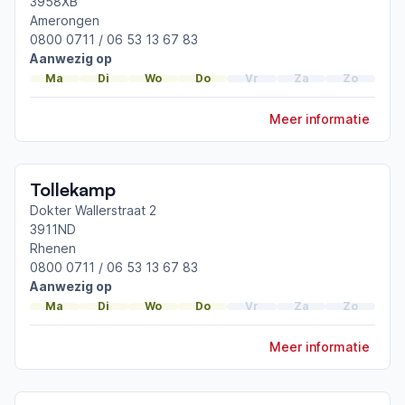
3958XB
Amerongen
Afgeronde ParkinsonNet-scholingen
0800 0711 / 06 53 13 67 83
ParkinsonNet congres 2026
Aanwezig op
Ademhalingstraining voor mensen met de ziekte
Ma
Di
Wo
Do
Vr
Za
Zo
van Parkinson
ParkinsonNet congres 2024
Meer informatie
Toon meer afgeronde scholingen
Tollekamp
Dokter Wallerstraat 2
3911ND
Rhenen
0800 0711 / 06 53 13 67 83
Aanwezig op
Ma
Di
Wo
Do
Vr
Za
Zo
Meer informatie