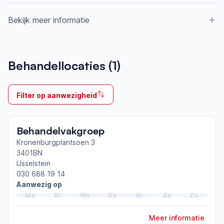
Bekijk meer informatie
Aangesloten bij ParkinsonNet sinds
Behandellocaties (
1
)
2012
Ik behandel
Filter op aanwezigheid
Op locatie & Thuis
Neemt deel aan bijeenkomsten in het regionale
Behandelvakgroep
netwerk
Utrecht Zuidwest
Kronenburgplantsoen 3
3401BN
IJsselstein
Afgeronde ParkinsonNet-scholingen
030 688 19 14
ParkinsonNet congres 2022
Aanwezig op
ParkinsonNet congres 2019
Ma
Di
Wo
Do
Vr
Za
Zo
ParkinsonNet congres 2018
Meer informatie
Toon meer afgeronde scholingen