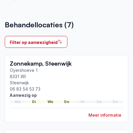
Aangesloten bij ParkinsonNet sinds
Behandellocaties (
7
)
2021
Ik behandel
Filter op aanwezigheid
Op locatie
Neemt deel aan bijeenkomsten in het regionale
Zonnekamp, Steenwijk
netwerk
Steenwijk - Meppel
Oyershoeve 1
8331 XR
Steenwijk
Afgeronde ParkinsonNet-scholingen
06 83 54 53 73
ParkinsonNet congres 2026
Aanwezig op
Online workshop nieuwe paramedische richtlijn
Ma
Di
Wo
Do
Vr
Za
Zo
ParkinsonNet congres 2025
Meer informatie
Toon meer afgeronde scholingen