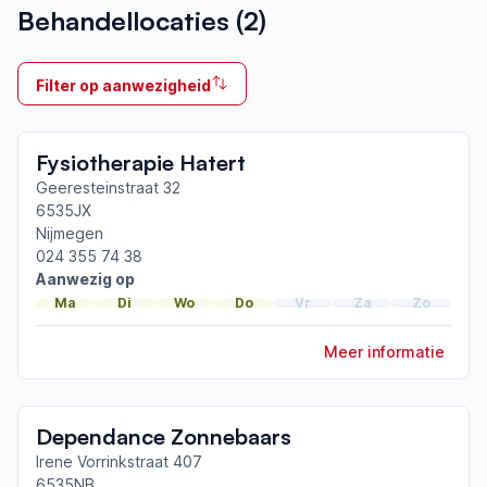
Behandellocaties (
2
)
2004
Ik behandel
Filter op aanwezigheid
Op locatie & Thuis
Neemt deel aan bijeenkomsten in het regionale
Fysiotherapie Hatert
netwerk
Nijmegen
Geeresteinstraat 32
6535JX
Nijmegen
Afgeronde ParkinsonNet-scholingen
024 355 74 38
E-learning ataxie
Aanwezig op
ParkinsonNet congres 2026
Ma
Di
Wo
Do
Vr
Za
Zo
ParkinsonNet congres 2024
Meer informatie
Toon meer afgeronde scholingen
Dependance Zonnebaars
Irene Vorrinkstraat 407
6535NB