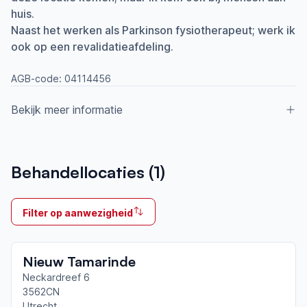
huis.
Naast het werken als Parkinson fysiotherapeut; werk ik
ook op een revalidatieafdeling.
AGB-code:
04114456
Bekijk meer informatie
Aangesloten bij ParkinsonNet sinds
Behandellocaties (
1
)
2021
Ik behandel
Filter op aanwezigheid
Op locatie & Thuis
Neemt deel aan bijeenkomsten in het regionale
Nieuw Tamarinde
netwerk
Utrecht Stad
Neckardreef 6
3562CN
Utrecht