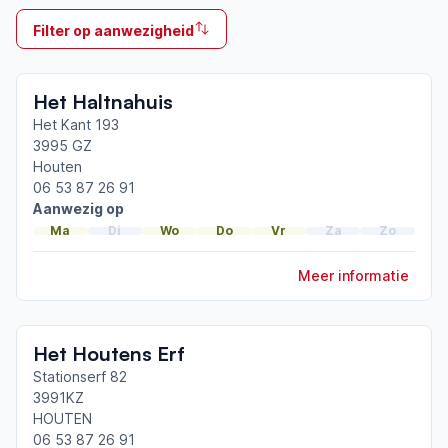
Ik behandel
Filter op aanwezigheid
Op locatie & Thuis
Neemt deel aan bijeenkomsten in het regionale
Het Haltnahuis
netwerk
Utrecht Zuidwest
Het Kant 193
3995 GZ
Houten
Afgeronde ParkinsonNet-scholingen
06 53 87 26 91
Coördinatorendag 2025
Aanwezig op
ParkinsonNet congres 2025
Ma
Di
Wo
Do
Vr
Za
Zo
Coördinatorendag 2024
Meer informatie
Toon meer afgeronde scholingen
Het Houtens Erf
Stationserf 82
3991KZ
HOUTEN
06 53 87 26 91