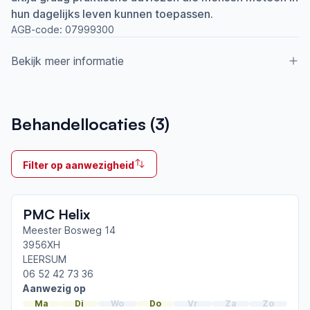
hun dagelijks leven kunnen toepassen.
AGB-code:
07999300
Bekijk meer informatie
Aangesloten bij ParkinsonNet sinds
Behandellocaties (
3
)
2012
Ik behandel
Filter op aanwezigheid
Op locatie & Thuis
Neemt deel aan bijeenkomsten in het regionale
PMC Helix
netwerk
Eemland
Meester Bosweg 14
3956XH
LEERSUM
Afgeronde ParkinsonNet-scholingen
06 52 42 73 36
ParkinsonNet congres 2025
Aanwezig op
ParkinsonNet congres 2023
Ma
Di
Wo
Do
Vr
Za
Zo