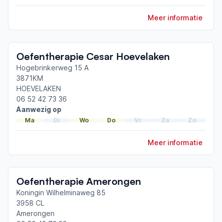
ParkinsonNet congres 2021
Meer informatie
Toon meer afgeronde scholingen
Oefentherapie Cesar Hoevelaken
Hogebrinkerweg 15 A
3871KM
HOEVELAKEN
06 52 42 73 36
Aanwezig op
Ma
Di
Wo
Do
Vr
Za
Zo
Meer informatie
Oefentherapie Amerongen
Koningin Wilhelminaweg 85
3958 CL
Amerongen