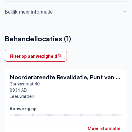
Bekijk meer informatie
Aangesloten bij ParkinsonNet sinds
Behandellocaties (
1
)
2021
Ik behandel
Filter op aanwezigheid
Op locatie
Neemt deel aan bijeenkomsten in het regionale
Noorderbreedte Revalidatie, Punt van Parkinson Fryslân
netwerk
Friesland
Borniastraat 40
8934 AD
Leeuwarden
Afgeronde ParkinsonNet-scholingen
ParkinsonNet congres 2025
Aanwezig op
ParkinsonNet congres 2023
Ma
Di
Wo
Do
Vr
Za
Zo
Opleiding tot parkinsonverpleegkundige
Meer informatie