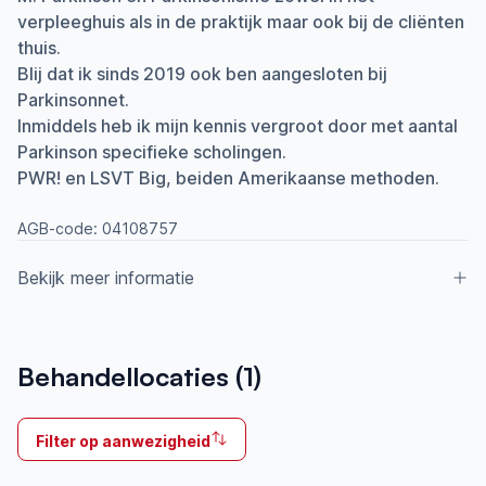
verpleeghuis als in de praktijk maar ook bij de cliënten
thuis.
Blij dat ik sinds 2019 ook ben aangesloten bij
Parkinsonnet.
Inmiddels heb ik mijn kennis vergroot door met aantal
Parkinson specifieke scholingen.
PWR! en LSVT Big, beiden Amerikaanse methoden.
AGB-code:
04108757
Bekijk meer informatie
Aangesloten bij ParkinsonNet sinds
Behandellocaties (
1
)
2019
Ik behandel
Filter op aanwezigheid
Op locatie & Thuis