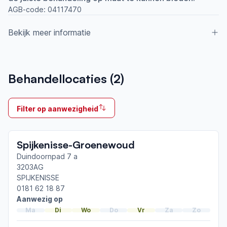
AGB-code:
04117470
Bekijk meer informatie
Aangesloten bij ParkinsonNet sinds
Behandellocaties (
2
)
2018
Ik behandel
Filter op aanwezigheid
Op locatie & Thuis
Neemt deel aan bijeenkomsten in het regionale
Spijkenisse-Groenewoud
netwerk
Zuid-Hollandse Eilanden
Duindoornpad 7 a
3203AG
SPIJKENISSE
Afgeronde ParkinsonNet-scholingen
0181 62 18 87
ParkinsonNet congres 2026
Aanwezig op
ParkinsonNet congres 2023
Ma
Di
Wo
Do
Vr
Za
Zo
ParkinsonNet congres 2021