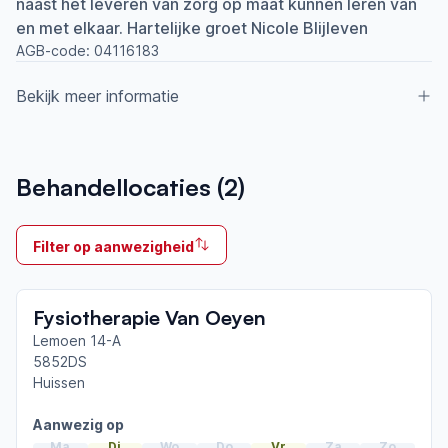
naast het leveren van zorg op maat kunnen leren van
en met elkaar. Hartelijke groet Nicole Blijleven
AGB-code:
04116183
Bekijk meer informatie
Aangesloten bij ParkinsonNet sinds
Behandellocaties (
2
)
2012
Ik behandel
Filter op aanwezigheid
Op locatie & Thuis
Neemt deel aan bijeenkomsten in het regionale
Fysiotherapie Van Oeyen
netwerk
Arnhem-Zevenaar
Lemoen 14-A
5852DS
Huissen
Afgeronde ParkinsonNet-scholingen
ParkinsonNet congres 2024
Aanwezig op
ParkinsonNet congres 2023
Ma
Di
Wo
Do
Vr
Za
Zo