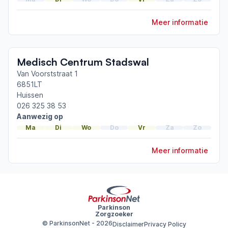
ParkinsonNet congres 2022
Meer informatie
Toon meer afgeronde scholingen
Medisch Centrum Stadswal
Van Voorststraat 1
6851LT
Huissen
026 325 38 53
Aanwezig op
Ma
Di
Wo
Do
Vr
Za
Zo
Meer informatie
Parkinson
Zorgzoeker
© ParkinsonNet -
2026
Disclaimer
Privacy Policy