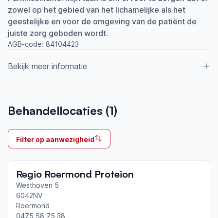
zowel op het gebied van het lichamelijke als het
geestelijke en voor de omgeving van de patiënt de
juiste zorg geboden wordt.
AGB-code:
84104423
Bekijk meer informatie
Aangesloten bij ParkinsonNet sinds
Behandellocaties (
1
)
2021
Ik behandel
Filter op aanwezigheid
Op locatie & Thuis
Neemt deel aan bijeenkomsten in het regionale
Regio Roermond Proteion
netwerk
Roermond
Westhoven 5
6042NV
Roermond
Afgeronde ParkinsonNet-scholingen
0475 58 75 38