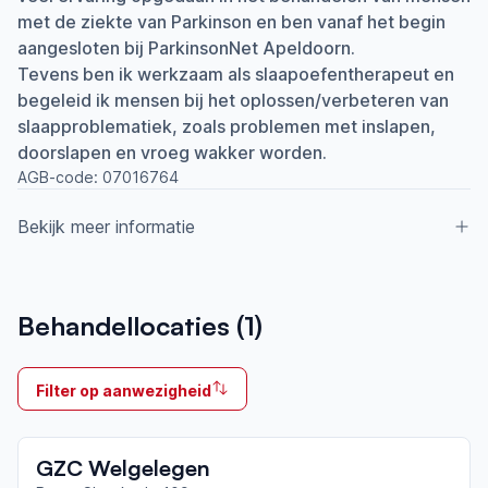
met de ziekte van Parkinson en ben vanaf het begin
aangesloten bij ParkinsonNet Apeldoorn.
Tevens ben ik werkzaam als slaapoefentherapeut en
begeleid ik mensen bij het oplossen/verbeteren van
slaapproblematiek, zoals problemen met inslapen,
doorslapen en vroeg wakker worden.
AGB-code:
07016764
Bekijk meer informatie
Aangesloten bij ParkinsonNet sinds
Behandellocaties (
1
)
2008
Ik behandel
Filter op aanwezigheid
Op locatie & Thuis
Neemt deel aan bijeenkomsten in het regionale
GZC Welgelegen
netwerk