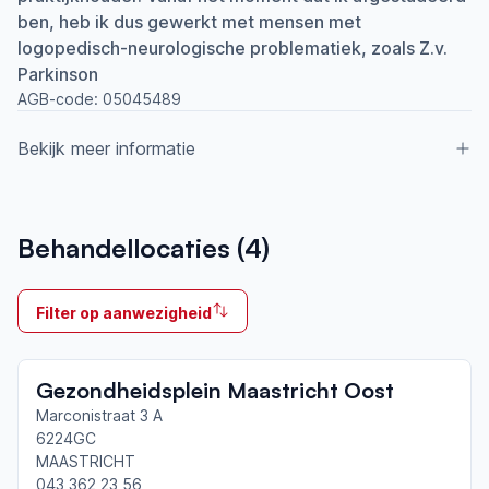
ben, heb ik dus gewerkt met mensen met
logopedisch-neurologische problematiek, zoals Z.v.
Parkinson
AGB-code:
05045489
Bekijk meer informatie
Aangesloten bij ParkinsonNet sinds
Behandellocaties (
4
)
2009
Ik behandel
Filter op aanwezigheid
Op locatie & Thuis
Neemt deel aan bijeenkomsten in het regionale
Gezondheidsplein Maastricht Oost
netwerk
Maastricht
Marconistraat 3 A
6224GC
MAASTRICHT
Afgeronde ParkinsonNet-scholingen
043 362 23 56