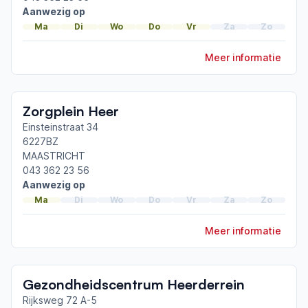
ParkinsonNet congres 2026
Aanwezig op
ParkinsonNet congres 2025
Ma
Di
Wo
Do
Vr
Za
Zo
Ataxie in de praktijk
Meer informatie
Toon meer afgeronde scholingen
Zorgplein Heer
Einsteinstraat 34
6227BZ
MAASTRICHT
043 362 23 56
Aanwezig op
Ma
Di
Wo
Do
Vr
Za
Zo
Meer informatie
Gezondheidscentrum Heerderrein
Rijksweg 72 A-5