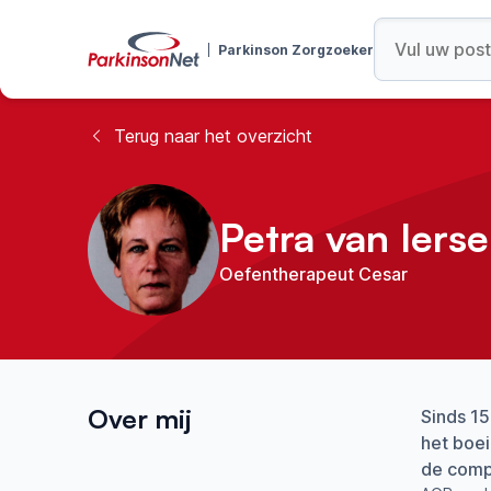
Parkinson Zorgzoeker
Terug naar het overzicht
Petra van Ierse
Oefentherapeut Cesar
Over mij
Sinds 15
het boei
de compl