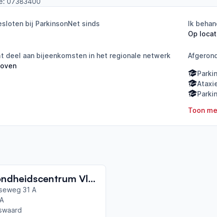
e:
07383400
sloten bij ParkinsonNet sinds
Ik behan
Op locat
 deel aan bijeenkomsten in het regionale netwerk
Afgeron
hoven
Parki
Ataxi
Parki
Toon me
Gezondheidscentrum Vlaslant Oefentherapie Cesar
seweg 31 A
A
swaard