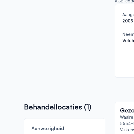
AGB-cod
Aange
2006
Neemt
Veld
Behandellocaties (
1
)
Waalre
5554H
Aanwezigheid
Valken