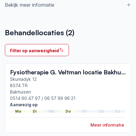
Bekijk meer informatie
Aangesloten bij ParkinsonNet sinds
Behandellocaties (
2
)
2010
Ik behandel
Filter op aanwezigheid
Op locatie & Thuis
Neemt deel aan bijeenkomsten in het regionale
Fysiotherapie G. Veltman locatie Bakhuizen
netwerk
Friesland
Skuniadyk 12
8574 TR
Bakhuizen
Afgeronde ParkinsonNet-scholingen
0514 60 47 97 / 06 57 99 96 21
ParkinsonNet congres 2026
Aanwezig op
ParkinsonNet congres 2025
Ma
Di
Wo
Do
Vr
Za
Zo
ParkinsonNet congres 2023
Meer informatie
Toon meer afgeronde scholingen