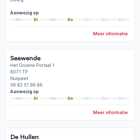
Afgeronde ParkinsonNet-scholingen
ParkinsonNet congres 2026
Aanwezig op
Ademhalingstraining voor mensen met de ziekte
Ma
Di
Wo
Do
Vr
Za
Zo
van Parkinson
ParkinsonNet congres 2022
Meer informatie
Toon meer afgeronde scholingen
Seewende
Het Groene Portaal 1
8071 TP
Nuspeet
06 82 51 96 86
Aanwezig op
Ma
Di
Wo
Do
Vr
Za
Zo
Meer informatie
De Hullen