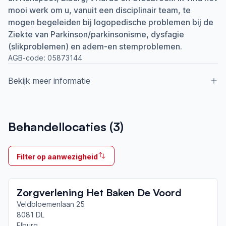
mooi werk om u, vanuit een disciplinair team, te
mogen begeleiden bij logopedische problemen bij de
Ziekte van Parkinson/parkinsonisme, dysfagie
(slikproblemen) en adem-en stemproblemen.
AGB-code:
05873144
Bekijk meer informatie
Aangesloten bij ParkinsonNet sinds
Behandellocaties (
3
)
2013
Ik behandel
Filter op aanwezigheid
Op locatie & Thuis
Neemt deel aan bijeenkomsten in het regionale
Zorgverlening Het Baken De Voord
netwerk
Harderwijk
Veldbloemenlaan 25
8081 DL
Elburg