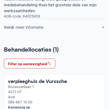
medebehandeling thuis het grootste dele van mijn
werkzaamheden.
AGB-code:
84025909
Bekijk meer informatie
Aangesloten bij ParkinsonNet sinds
Behandellocaties (
1
)
2012
Ik behandel
Filter op aanwezigheid
Op locatie & Thuis
Neemt deel aan bijeenkomsten in het regionale
verpleeghuis de Vurssche
netwerk
Zeeuws-Vlaanderen
Rooseveltlaan 1
4571 HT
Axel
Afgeronde ParkinsonNet-scholingen
088 887 10 00
ParkinsonNet congres 2019
Aanwezig op