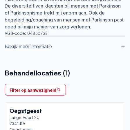
De diversiteit van klachten bij mensen met Parkinson
of Parkinsonisme trekt mij enorm aan. Ook de
begeleiding/coaching van mensen met Parkinson past
goed bij mijn manier van zorg verlenen.
AGB-code:
04850733
Bekijk meer informatie
Aangesloten bij ParkinsonNet sinds
Behandellocaties (
1
)
2018
Ik behandel
Filter op aanwezigheid
Op locatie & Thuis
Neemt deel aan bijeenkomsten in het regionale
Oegstgeest
netwerk
Leiden
Lange Voort 2C
2341 KA
Oegstgeest