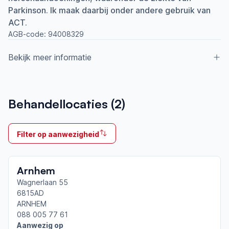
Parkinson. Ik maak daarbij onder andere gebruik van
ACT.
AGB-code:
94008329
Bekijk meer informatie
Aangesloten bij ParkinsonNet sinds
Behandellocaties (
2
)
2009
Ik behandel
Filter op aanwezigheid
Op locatie
Neemt deel aan bijeenkomsten in het regionale
Arnhem
netwerk
Arnhem-Zevenaar
Wagnerlaan 55
6815AD
ARNHEM
Afgeronde ParkinsonNet-scholingen
088 005 77 61
Online casuïstiekbespreking
Aanwezig op