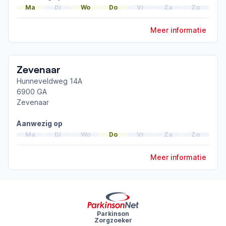
ParkinsonNet congres 2025
Ma
Di
Wo
Do
Vr
Za
Zo
ParkinsonNet congres 2023
Meer informatie
Toon meer afgeronde scholingen
Zevenaar
Hunneveldweg 14A
6900 GA
Zevenaar
Aanwezig op
Ma
Di
Wo
Do
Vr
Za
Zo
Meer informatie
Parkinson
Zorgzoeker