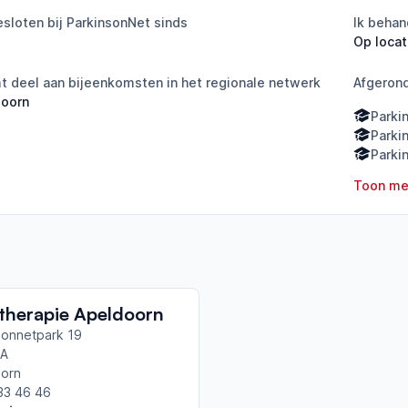
sloten bij ParkinsonNet sinds
Ik behan
Op locat
 deel aan bijeenkomsten in het regionale netwerk
Afgeron
doorn
Parki
Parki
Parki
Toon me
therapie Apeldoorn
onnetpark 19
BA
orn
33 46 46