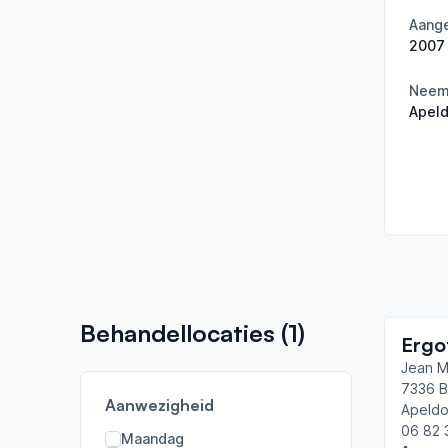
Aange
2007
Neemt
Apel
Behandellocaties (
1
)
Ergo
Jean M
7336 
Aanwezigheid
Apeldo
06 82 
Maandag