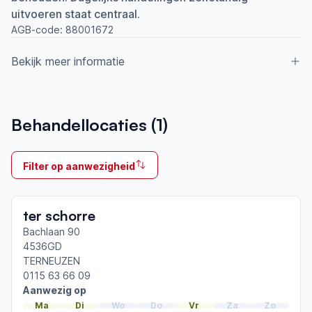
uitvoeren staat centraal.
AGB-code:
88001672
Bekijk meer informatie
Aangesloten bij ParkinsonNet sinds
Behandellocaties (
1
)
2017
Ik behandel
Filter op aanwezigheid
Op locatie & Thuis
Neemt deel aan bijeenkomsten in het regionale
ter schorre
netwerk
Zeeuws-Vlaanderen
Bachlaan 90
4536GD
TERNEUZEN
Afgeronde ParkinsonNet-scholingen
0115 63 66 09
ParkinsonNet congres 2026
Aanwezig op
ParkinsonNet congres 2024
Ma
Di
Wo
Do
Vr
Za
Zo