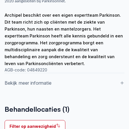
2020 aangesloten bij Parkinsonnet.
Archipel beschikt over een eigen expertteam Parkinson.
Dit team richt zich op cliënten met de ziekte van
Parkinson, hun naasten en mantelzorgers. Het
expertteam Parkinson heeft alle kennis gebundeld in een
zorgprogramma. Het zorgprogramma borgt een
multidisciplinaire aanpak die de kwaliteit van
behandeling en zorg ondersteunt en de kwaliteit van
leven van Parkinsoncliënten verbetert.
AGB-code:
04849220
Bekijk meer informatie
Aangesloten bij ParkinsonNet sinds
Behandellocaties (
1
)
2021
Ik behandel
Filter op aanwezigheid
Op locatie & Thuis