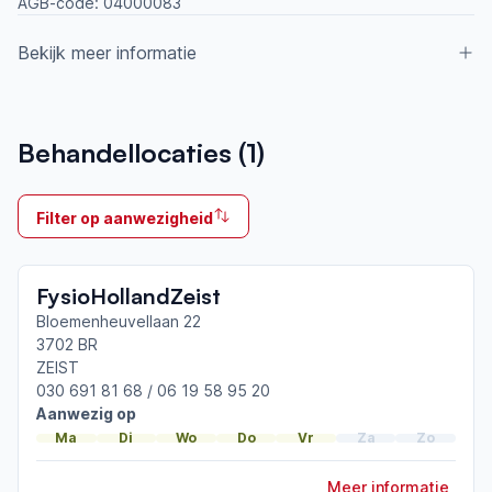
AGB-code:
04000083
Bekijk meer informatie
Aangesloten bij ParkinsonNet sinds
Behandellocaties (
1
)
2016
Ik behandel
Filter op aanwezigheid
Op locatie & Thuis
Neemt deel aan bijeenkomsten in het regionale
FysioHollandZeist
netwerk
Utrecht Zuidoost
Bloemenheuvellaan 22
3702 BR
ZEIST
Afgeronde ParkinsonNet-scholingen
030 691 81 68 / 06 19 58 95 20
ParkinsonNet congres 2025
Aanwezig op
ParkinsonNet congres 2023
Ma
Di
Wo
Do
Vr
Za
Zo
ParkinsonNet congres 2021
Meer informatie