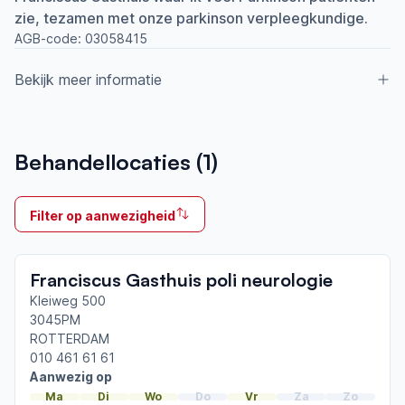
zie, tezamen met onze parkinson verpleegkundige.
AGB-code:
03058415
Bekijk meer informatie
Aangesloten bij ParkinsonNet sinds
Behandellocaties (
1
)
2020
Ik behandel
Filter op aanwezigheid
Op locatie
Neemt deel aan bijeenkomsten in het regionale
Franciscus Gasthuis poli neurologie
netwerk
Rotterdam Noord
Kleiweg 500
3045PM
ROTTERDAM
Afgeronde ParkinsonNet-scholingen
010 461 61 61
Aanwezig op
Ma
Di
Wo
Do
Vr
Za
Zo