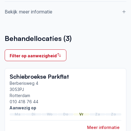
Bekijk meer informatie
Aangesloten bij ParkinsonNet sinds
Behandellocaties (
3
)
2021
Ik behandel
Filter op aanwezigheid
Op locatie & Thuis
Neemt deel aan bijeenkomsten in het regionale
Schiebroekse Parkflat
netwerk
Rotterdam Noord
Berberisweg 4
3053PJ
Rotterdam
Afgeronde ParkinsonNet-scholingen
010 418 76 44
ParkinsonNet congres 2026
Aanwezig op
ParkinsonNet congres 2024
Ma
Di
Wo
Do
Vr
Za
Zo
ParkinsonNet congres 2022
Meer informatie
Toon meer afgeronde scholingen