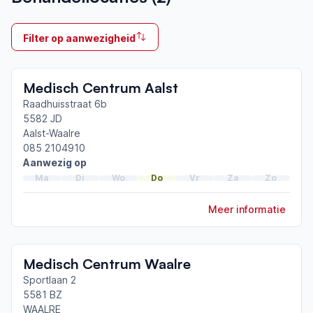
Ik behandel
Filter op aanwezigheid
Op locatie & Thuis
Neemt deel aan bijeenkomsten in het regionale
Medisch Centrum Aalst
netwerk
Veldhoven
Raadhuisstraat 6b
5582 JD
Aalst-Waalre
Afgeronde ParkinsonNet-scholingen
085 2104910
ParkinsonNet congres 2026
Aanwezig op
ParkinsonNet congres 2025
Ma
Di
Wo
Do
Vr
Za
Zo
ParkinsonNet congres 2023
Meer informatie
Toon meer afgeronde scholingen
Medisch Centrum Waalre
Sportlaan 2
5581 BZ
WAALRE