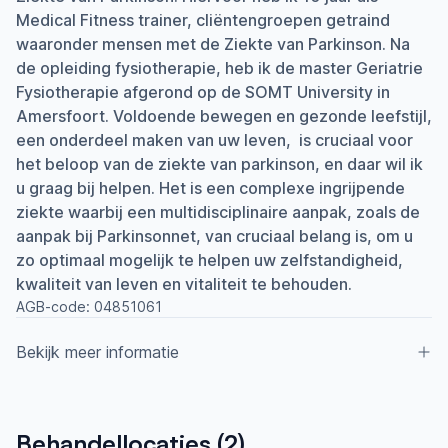
Medical Fitness trainer, cliëntengroepen getraind
waaronder mensen met de Ziekte van Parkinson. Na
de opleiding fysiotherapie, heb ik de master Geriatrie
Fysiotherapie afgerond op de SOMT University in
Amersfoort. Voldoende bewegen en gezonde leefstijl,
een onderdeel maken van uw leven, is cruciaal voor
het beloop van de ziekte van parkinson, en daar wil ik
u graag bij helpen. Het is een complexe ingrijpende
ziekte waarbij een multidisciplinaire aanpak, zoals de
aanpak bij Parkinsonnet, van cruciaal belang is, om u
zo optimaal mogelijk te helpen uw zelfstandigheid,
kwaliteit van leven en vitaliteit te behouden.
AGB-code:
04851061
Bekijk meer informatie
Aangesloten bij ParkinsonNet sinds
Behandellocaties (
2
)
2018