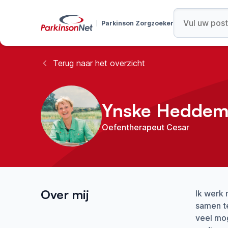
Parkinson Zorgzoeker
Terug naar het overzicht
Ynske Hedde
Oefentherapeut Cesar
Over mij
Ik werk 
samen te
veel mog