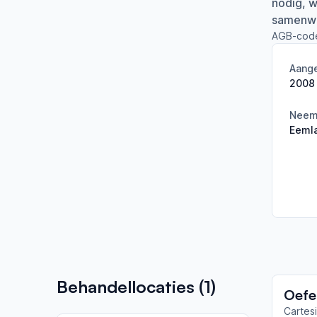
nodig, w
samenwe
AGB-cod
Aange
2008
Neemt
Eeml
Behandellocaties (
1
)
Cartesi