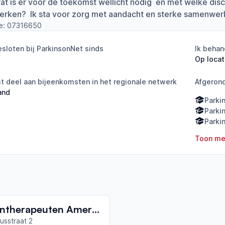
at is er voor de toekomst wellicht nodig en met welke disc
rken? Ik sta voor zorg met aandacht en sterke samenwerk
e:
07316650
sloten bij ParkinsonNet sinds
Ik behan
Op locat
 deel aan bijeenkomsten in het regionale netwerk
Afgeron
and
Parki
Parki
Parki
Toon me
Oefentherapeuten Amersfoort
usstraat 2